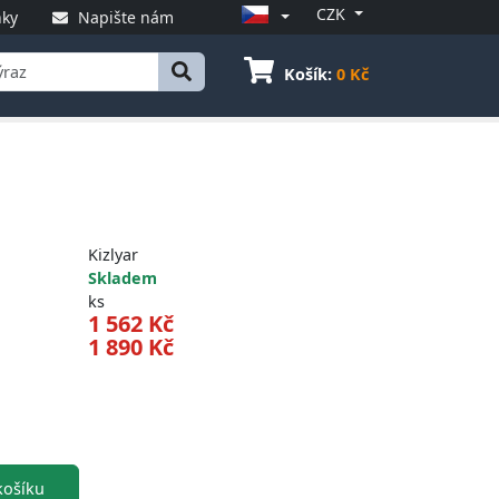
CZK
ky
Napište nám
Košík:
0 Kč
Kizlyar
Skladem
ks
1 562 Kč
1 890 Kč
ošíku