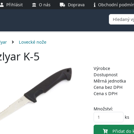
Přihlásit
O nás
Doprava
Obchodní podmín
lyar
Lovecké nože
zlyar K-5
Výrobce
Dostupnost
Měrná jednotka
Cena bez DPH
Cena s DPH
Množství:
ks
Přidat do k