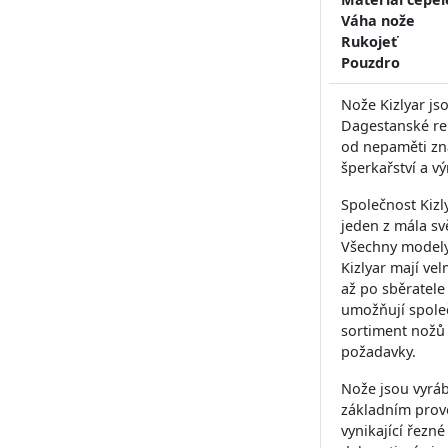
Váha nože
Rukojeť
Pouzdro
Nože Kizlyar js
Dagestanské rep
od nepaměti zn
šperkařství a v
Společnost Kizl
jeden z mála sv
Všechny modely 
Kizlyar mají vel
až po sběratele
umožňují společ
sortiment nožů 
požadavky.
Nože jsou vyráb
základním prove
vynikající řezn