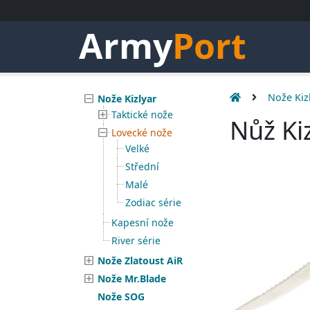
Army
Port
Nože Kiz
Nože Kizlyar
Taktické nože
Nůž Ki
Lovecké nože
Velké
Střední
Malé
Zodiac série
Kapesní nože
River série
Nože Zlatoust AiR
Nože Mr.Blade
Nože SOG