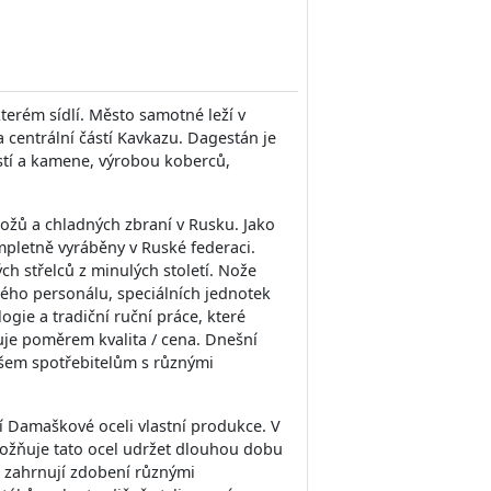
kterém sídlí. Město samotné leží v
centrální částí Kavkazu. Dagestán je
tí a kamene, výrobou koberců,
nožů a chladných zbraní v Rusku. Jako
mpletně vyráběny v Ruské federaci.
ch střelců z minulých století. Nože
ského personálu, speciálních jednotek
gie a tradiční ruční práce, které
uje poměrem kvalita / cena. Dnešní
všem spotřebitelům s různými
í Damaškové oceli vlastní produkce. V
možňuje tato ocel udržet dlouhou dobu
ré zahrnují zdobení různými