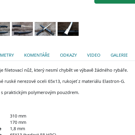
AMETRY
KOMENTÁŘE
ODKAZY
VIDEO
GALERIE
 je filetovací nůž, který nesmí chybět ve výbavě žádného rybáře.
ěné ruské nerezové oceli 65x13, rukojeť z materiálu Elastron-G.
 s praktickým polymerovým pouzdrem.
310 mm
170 mm
e
1,8 mm
e
65X13 (tvrdost 58 HRC)