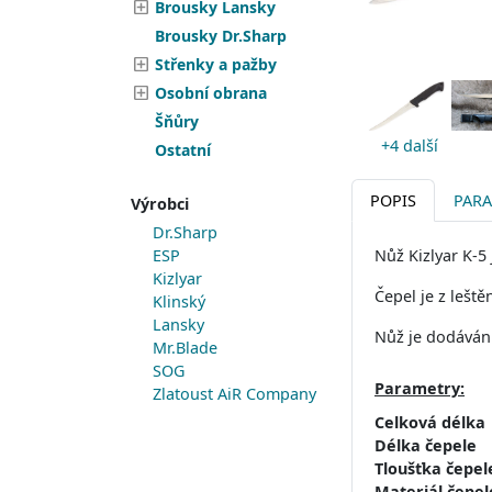
Brousky Lansky
Brousky Dr.Sharp
Střenky a pažby
Osobní obrana
Šňůry
+4 další
Ostatní
POPIS
PAR
Výrobci
Dr.Sharp
ESP
Nůž Kizlyar K-5
Kizlyar
Čepel je z lešt
Klinský
Lansky
Nůž je dodáván
Mr.Blade
SOG
Parametry:
Zlatoust AiR Company
Celková délka
Délka čepele
Tloušťka čepel
Materiál čepel