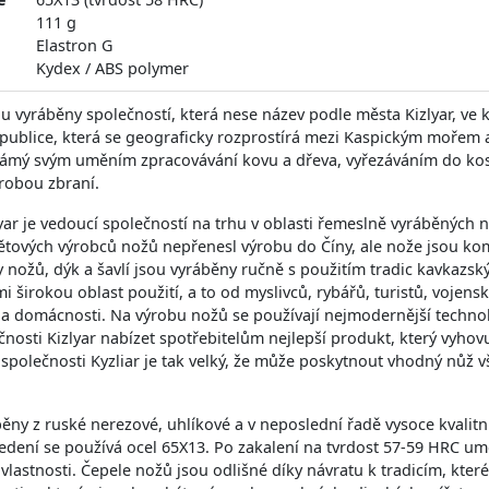
111 g
Elastron G
Kydex / ABS polymer
ou vyráběny společností, která nese název podle města Kizlyar, ve 
ublice, která se geograficky rozprostírá mezi Kaspickým mořem a 
ámý svým uměním zpracovávání kovu a dřeva, vyřezáváním do kos
ýrobou zbraní.
yar je vedoucí společností na trhu v oblasti řemeslně vyráběných 
ětových výrobců nožů nepřenesl výrobu do Číny, ale nože jsou ko
nožů, dýk a šavlí jsou vyráběny ručně s použitím tradic kavkazský
mi širokou oblast použití, a to od myslivců, rybářů, turistů, vojen
 a domácnosti. Na výrobu nožů se používají nejmodernější technolo
nosti Kizlyar nabízet spotřebitelům nejlepší produkt, který vyhov
společnosti Kyzliar je tak velký, že může poskytnout vhodný nůž 
ěny z ruské nerezové, uhlíkové a v neposlední řadě vysoce kvalitn
dení se používá ocel 65X13. Po zakalení na tvrdost 57-59 HRC u
é vlastnosti. Čepele nožů jsou odlišné díky návratu k tradicím, kte