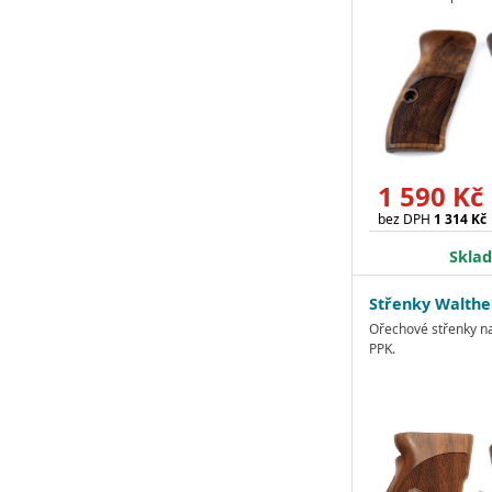
1 590 Kč
bez DPH
1 314 Kč
Skla
Střenky Walthe
Ořechové střenky na
PPK.