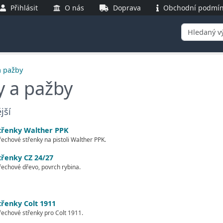
Přihlásit
O nás
Doprava
Obchodní podmín
a pažby
y a pažby
jší
třenky Walther PPK
echové střenky na pistoli Walther PPK.
třenky CZ 24/27
echové dřevo, povrch rybina.
třenky Colt 1911
echové střenky pro Colt 1911.