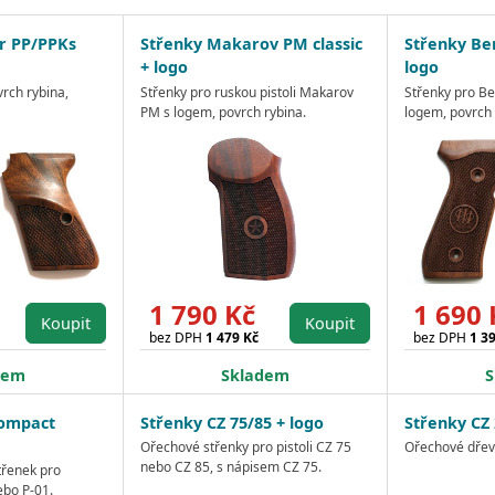
r PP/PPKs
Střenky Makarov PM classic
Střenky Ber
+ logo
logo
rch rybina,
Střenky pro ruskou pistoli Makarov
Střenky pro Be
PM s logem, povrch rybina.
logem, povrch 
1 790 Kč
1 690 
Koupit
Koupit
bez DPH
1 479 Kč
bez DPH
1 3
dem
Skladem
S
compact
Střenky CZ 75/85 + logo
Střenky CZ 
Ořechové střenky pro pistoli CZ 75
Ořechové dřevo
nebo CZ 85, s nápisem CZ 75.
třenek pro
bo P-01.