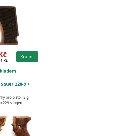
Kč
Koupit
14 Kč
kladem
 Sauer 228-9 +
ky pro pistoli Sig
o 229 s logem