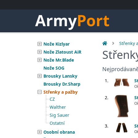
Army
Port
Střenky 
Nože Kizlyar
Střenk
Nože Zlatoust AiR
Nože Mr.Blade
Nože SOG
Nejprodávaně
Brousky Lansky
1.
S
Brousky Dr.Sharp
Oř
Střenky a pažby
2.
S
CZ
Oř
Walther
Sig Sauer
Ostatní
3.
S
Osobní obrana
Oř