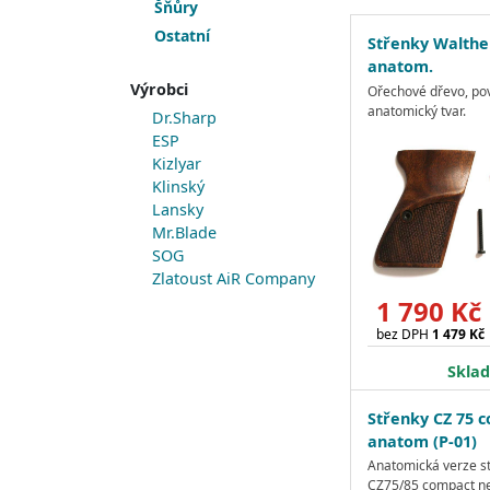
Šňůry
Ostatní
Střenky Walthe
anatom.
Výrobci
Ořechové dřevo, pov
anatomický tvar.
Dr.Sharp
ESP
Kizlyar
Klinský
Lansky
Mr.Blade
SOG
Zlatoust AiR Company
1 790 Kč
bez DPH
1 479 Kč
Skla
Střenky CZ 75 
anatom (P-01)
Anatomická verze s
CZ75/85 compact ne