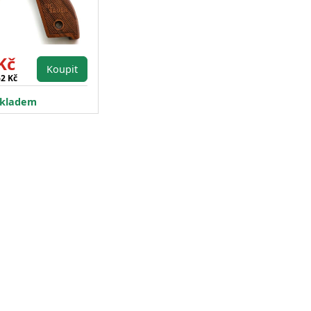
Kč
Koupit
62 Kč
kladem