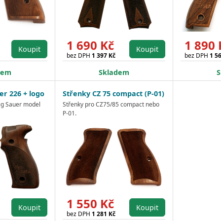
1 690 Kč
1 890 
Koupit
Koupit
bez DPH
1 397 Kč
bez DPH
1 5
dem
Skladem
S
er 226 + logo
Střenky CZ 75 compact (P-01)
Sig Sauer model
Střenky pro CZ75/85 compact nebo
P-01.
1 550 Kč
Koupit
Koupit
bez DPH
1 281 Kč