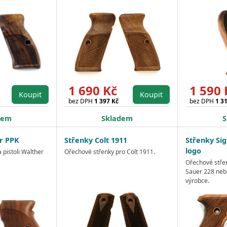
1 690 Kč
1 590 
Koupit
Koupit
bez DPH
1 397 Kč
bez DPH
1 3
dem
Skladem
S
r PPK
Střenky Colt 1911
Střenky Sig
logo
 pistoli Walther
Ořechové střenky pro Colt 1911.
Ořechové střen
Sauer 228 neb
výrobce.