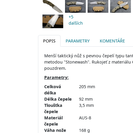
+5
dalších
POPIS
PARAMETRY
KOMENTÁŘE
Menší taktický nůž s pevnou čepelí typu tant
metodou "Stonewash". Rukojeť z materiálu 
pouzdrem.
Parametry:
Celková
205 mm
délka
Délka čepele
92 mm
Tloušťka
3,5 mm
čepele
Materiál
AUS-8
čepele
Váha nože
168 g