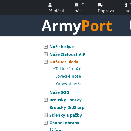
O
O
Přihlásit
nás
Doprava
po
Army
Port
Nože Kizlyar
Nože Zlatoust AiR
Nože Mr.Blade
Taktické nože
Lovecké nože
Kapesní nože
Nože SOG
Brousky Lansky
Brousky Dr.Sharp
Střenky a pažby
Osobní obrana
Šňůry